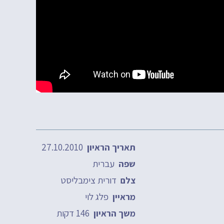
27.10.2010
תאריך הראיון
עברית
שפה
דורית צימבליסט
צלם
פלג לוי
מראיין
146 דקות
משך הראיון