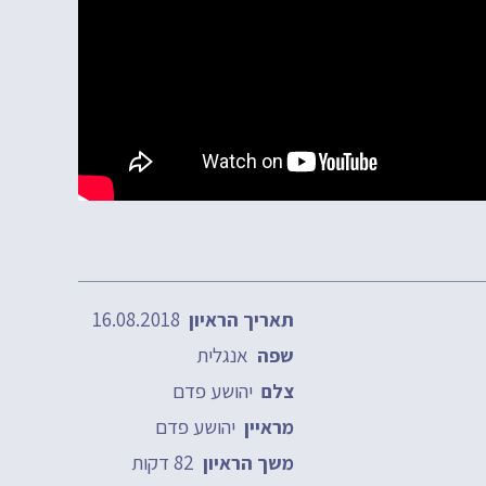
16.08.2018
תאריך הראיון
אנגלית
שפה
יהושע פדם
צלם
יהושע פדם
מראיין
82 דקות
משך הראיון