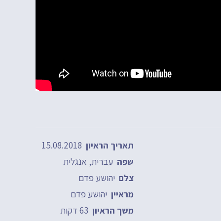
15.08.2018
תאריך הראיון
עברית, אנגלית
שפה
יהושע פדם
צלם
יהושע פדם
מראיין
63 דקות
משך הראיון