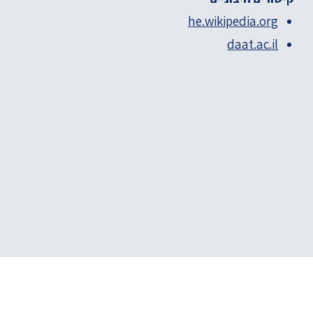
he.wikipedia.org
daat.ac.il