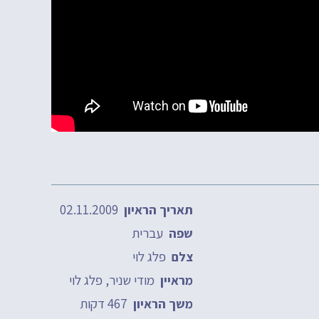
02.11.2009
תאריך הראיון
עברית
שפה
פלג לוי
צלם
מודי שניר, פלג לוי
מראיין
467 דקות
משך הראיון