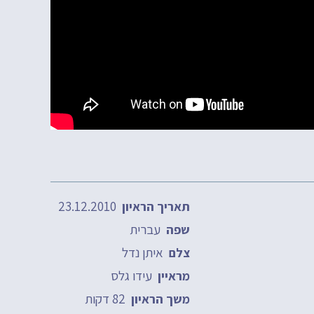
23.12.2010
תאריך הראיון
עברית
שפה
איתן נדל
צלם
עידו גלס
מראיין
82 דקות
משך הראיון