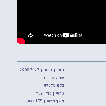
23.06.2022
תאריך הראיון
עברית
שפה
פלג לוי
צלם
מודי שניר
מראיין
155 דקות
משך הראיון