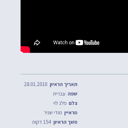
28.01.2010
תאריך הראיון
עברית
שפה
פלג לוי
צלם
מודי שניר
מראיין
154 דקות
משך הראיון