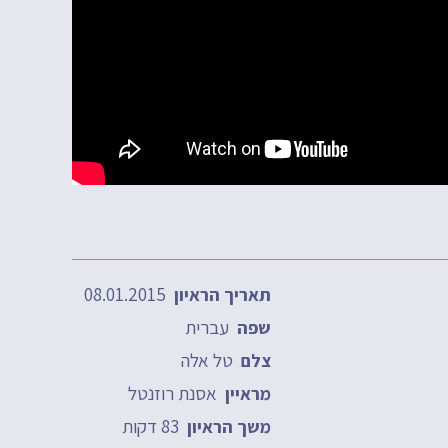
08.01.2015
תאריך הראיון
עברית
שפה
טל אלה
צלם
אסנת רוזנטל
מראיין
83 דקות
משך הראיון