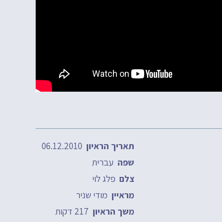
06.12.2010
תאריך הראיון
עברית
שפה
פלג לוי
צלם
מודי שניר
מראיין
217 דקות
משך הראיון